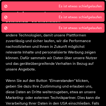
Wir nutzen Cookies um unsere Dienste
zu erbringen und zu verbessern.
Datenschutz - Sie entscheiden!
Sport 2000 und unsere Partner nutzen Cookies und
Startseite
Beratungstermine
Veranstaltungen
Jobs
News
Da
andere Technologien, damit unsere Plattformen
zuverlässig und sicher laufen, wir die Performance
nachvollziehen und Ihnen in Zukunft möglichst
relevante Inhalte und personalisierte Werbung zeigen
können. Dafür sammeln wir Daten über unsere Nutzer
und das geräteübergreifende Verhalten in Bezug auf
unsere Angebote.
Wenn Sie auf den Button
"Einverstanden"
klicken,
geben Sie dazu Ihre Zustimmung und erlauben uns,
diese Daten an Dritte weiterzugeben, etwa an unsere
Marketing- oder externen Technikpartner. Dies kann die
Verarbeitung Ihrer Daten in den USA einschließen. Falls