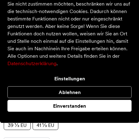
Sie nicht zustimmen möchten, beschränken wir uns auf
die technisch-notwendigen Cookies. Dadurch können
bestimmte Funktionen nicht oder nur eingeschränkt
genutzt werden. Aber keine Sorge! Wenn Sie diese
Funktionen doch nutzen wollen, weisen wir Sie an Ort
und Stelle noch einmal auf die Einstellungen hin, damit
Sie auch im Nachhinein Ihre Freigabe erteilen können.
Breaknet Sleek
Alle Optionen und weitere Details finden Sie in der
Datenschutzerklärung
.
Preis
59,95 €
inkl. MwSt.
Farbe
Einstellungen
Ablehnen
Größe
Einverstanden
36 ⅔ EU
37 ⅓ EU
38 EU
38 ⅔ EU
39 ⅓ EU
41 ⅓ EU