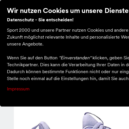
Wir nutzen Cookies um unsere Dienste 
Datenschutz - Sie entscheiden!
Sport 2000 und unsere Partner nutzen Cookies und andere T
Startseite
Beratungstermine
Veranstaltungen
Zukunft möglichst relevante Inhalte und personalisierte 
unsere Angebote.
Absolute Run Kaufmann
Schuhe
Laufschuhe
GT-1000 14
Wenn Sie auf den Button
"Einverstanden"
klicken, geben Si
Technikpartner. Dies kann die Verarbeitung Ihrer Daten in
Dadurch können bestimmte Funktionen nicht oder nur einge
Stelle noch einmal auf die Einstellungen hin, damit Sie auc
Impressum