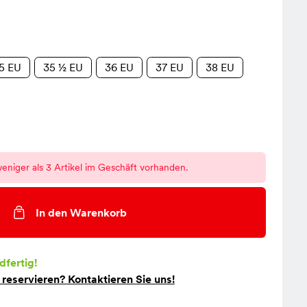
5 EU
35 ½ EU
36 EU
37 EU
38 EU
eniger als 3 Artikel im Geschäft vorhanden.
In den Warenkorb
dfertig!
t
reservieren
? Kontaktieren Sie uns!