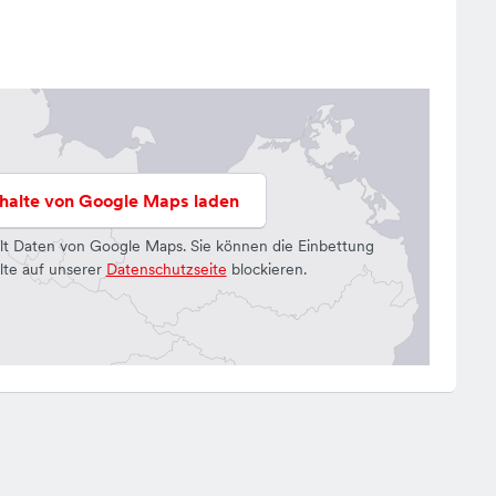
nhalte von Google Maps laden
lt Daten von Google Maps. Sie können die Einbettung
lte auf unserer
Datenschutzseite
blockieren.