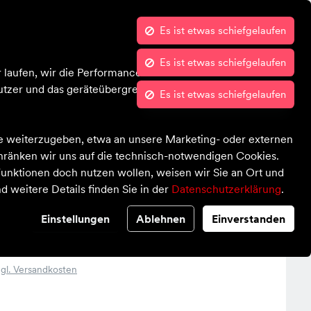
Es ist etwas schiefgelaufen
Kontrast
Mein Konto
Wunschliste
Warenkorb
 laufen, wir die Performance nachvollziehen und Ihnen in
Damen
Herren
Kinder
Outdoor
Sale
tzer und das geräteübergreifende Verhalten in Bezug auf
te weiterzugeben, etwa an unsere Marketing- oder externen
chränken wir uns auf die technisch-notwendigen Cookies.
unktionen doch nutzen wollen, weisen wir Sie an Ort und
d weitere Details finden Sie in der
Datenschutzerklärung
.
Einstellungen
Ablehnen
Einverstanden
GS
zgl. Versandkosten