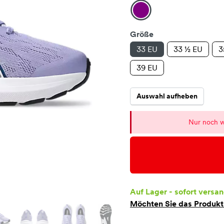
Größe
33 EU
33 ½ EU
3
39 EU
Auswahl aufheben
Nur noch w
Auf Lager - sofort versan
Möchten Sie das Produk