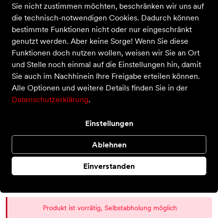
Sie nicht zustimmen möchten, beschränken wir uns auf
die technisch-notwendigen Cookies. Dadurch können
bestimmte Funktionen nicht oder nur eingeschränkt
genutzt werden. Aber keine Sorge! Wenn Sie diese
Funktionen doch nutzen wollen, weisen wir Sie an Ort
Pillow Case AllergoProtect®
und Stelle noch einmal auf die Einstellungen hin, damit
Sie auch im Nachhinein Ihre Freigabe erteilen können.
Preis
34,95 €
inkl. MwSt.
Alle Optionen und weitere Details finden Sie in der
Farbe
Datenschutzerklärung
.
Einstellungen
Größe
Ablehnen
onesize
Einverstanden
Auswahl aufheben
Produkt ist vorrätig, Selbstabholung möglich